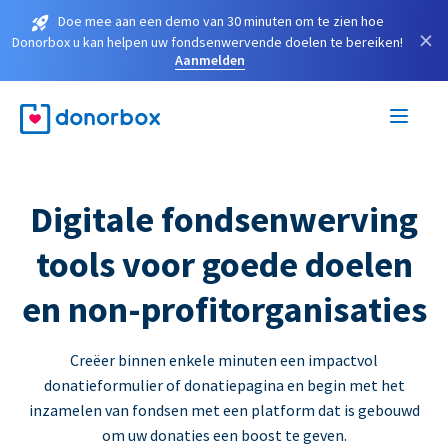
Doe mee aan een demo van 30 minuten om te zien hoe
×
Donorbox u kan helpen uw fondsenwervende doelen te bereiken!
Aanmelden
Digitale fondsenwerving
tools voor goede doelen
en non-profitorganisaties
Creëer binnen enkele minuten een impactvol
donatieformulier of donatiepagina en begin met het
inzamelen van fondsen met een platform dat is gebouwd
om uw donaties een boost te geven.