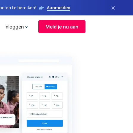
×
elen te bereiken!
Aanmelden
Inloggen
Meld je nu aan