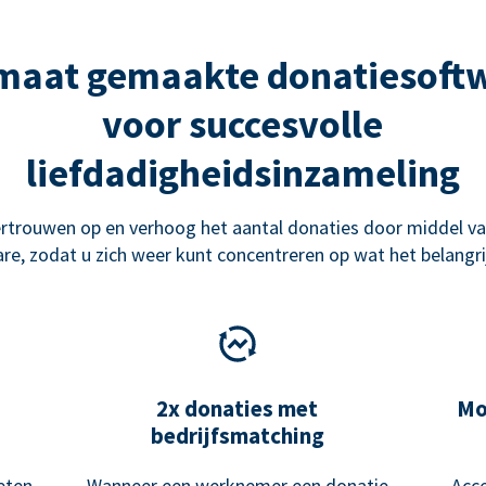
maat gemaakte donatiesoft
voor succesvolle
liefdadigheidsinzameling
rtrouwen op en verhoog het aantal donaties door middel va
re, zodat u zich weer kunt concentreren op wat het belangrij
2x donaties met
Mo
bedrijfsmatching
eten
Wanneer een werknemer een donatie
Acce