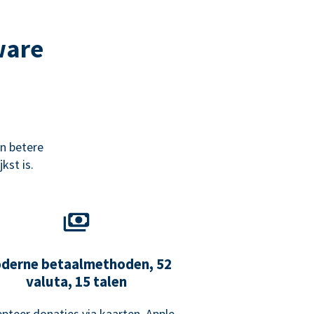
ware
n betere
kst is.
derne betaalmethoden, 52
valuta, 15 talen
pteer donaties via kaarten, Apple