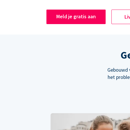
Meld je gratis aan
Li
Ge
Gebouwd v
het probl