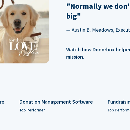
"Normally we don'
big"
— Austin B. Meadows, Executi
Watch how Donorbox helped 
mission.
re
Donation Management Software
Fundraisi
Top Performer
Top Perform