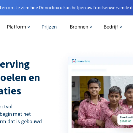
en om te zien hoe Donorbox u kan helpen uw fondsenwervende do
Platform
Prijzen
Bronnen
Bedrijf
erving
doelen en
aties
actvol
 begin met het
orm dat is gebouwd