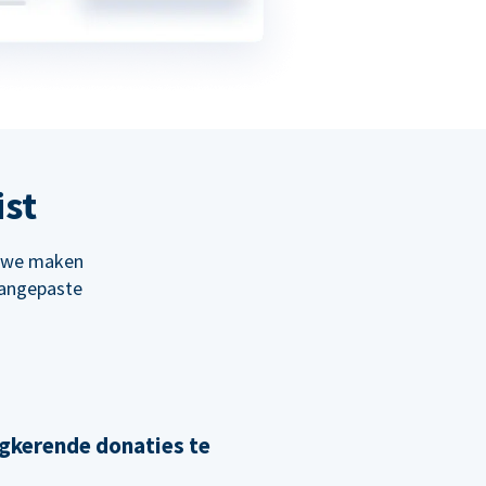
ist
; we maken
aangepaste
gkerende donaties te