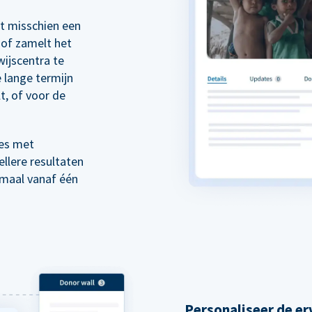
rt misschien een
of zamelt het
wijscentra te
 lange termijn
t, of voor de
es met
llere resultaten
emaal vanaf één
Personaliseer de er