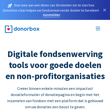
Doe mee aan een demo van 30 minuten om te zien hoe
×
Donorbox u kan helpen uw fondsenwervende doelen te bereiken!
Aanmelden
Digitale fondsenwerving
tools voor goede doelen
en non-profitorganisaties
Creëer binnen enkele minuten een impactvol
donatieformulier of donatiepagina en begin met het
inzamelen van fondsen met een platform dat is gebouwd
om uw donaties een boost te geven.