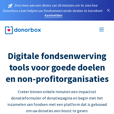
Doe mee aan een demo van 30 minuten om te zien hoe
×
Donorbox u kan helpen uw fondsenwervende doelen te bereiken!
Aanmelden
Digitale fondsenwerving
tools voor goede doelen
en non-profitorganisaties
Creëer binnen enkele minuten een impactvol
donatieformulier of donatiepagina en begin met het
inzamelen van fondsen met een platform dat is gebouwd
om uw donaties een boost te geven.