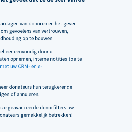
aardagen van donoren en het geven
n om gevoelens van vertrouwen,
ndhouding op te bouwen.
eheer eenvoudig door u
ten opnemen, interne notities toe te
n met uw CRM- en e-
.
eer donateurs hun terugkerende
igen of annuleren.
nze geavanceerde donorfilters uw
donateurs gemakkelijk betrekken!