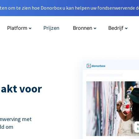
en om te zien hoe Donorbox u kan helpen uw fondsenwervende do
Platform
Prijzen
Bronnen
Bedrijf
akt voor
enwerving met
eld om