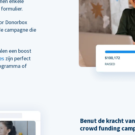
nen enkele
formulier.
oor Donorbox
de campagne die
alen een boost
es
zijn perfect
rogramma of
Benut de kracht va
crowd funding cam