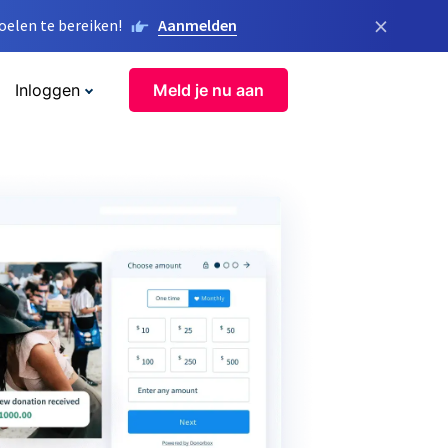
×
elen te bereiken!
Aanmelden
Inloggen
Meld je nu aan