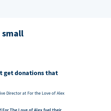
 small
t get donations that
ve Director at For the Love of Alex
For The Love of Alex fuel their