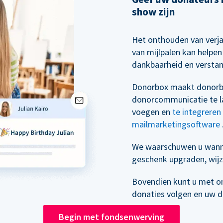
show zijn
Het onthouden van verj
van mijlpalen kan helpe
dankbaarheid en versta
Donorbox maakt donorb
donorcommunicatie te la
voegen en
te integrere
mailmarketingsoftware
We waarschuwen u wann
geschenk upgraden, wijz
Bovendien kunt u met o
donaties volgen en uw 
Begin met fondsenwerving