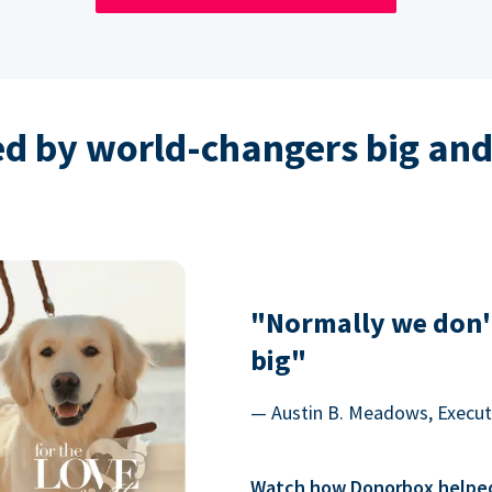
ed by world-changers big and
"Normally we don'
big"
— Austin B. Meadows, Executi
Watch how Donorbox helped 