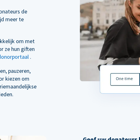
onateurs de
ijd meer te
kkelijk om met
r ze hun giften
donorportaal
.
en, pauzeren,
oor kiezen om
driemaandelijkse
ieden.
Geef uw donateurs h