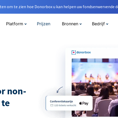
en om te zien hoe Donorbox u kan helpen uw fondsenwervende do
Platform
Prijzen
Bronnen
Bedrijf
r non-
 te