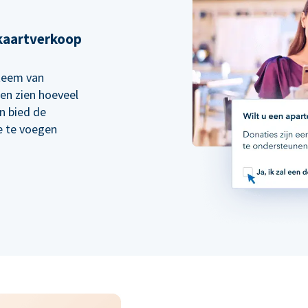
kaartverkoop
steem van
en zien hoeveel
en bied de
e te voegen