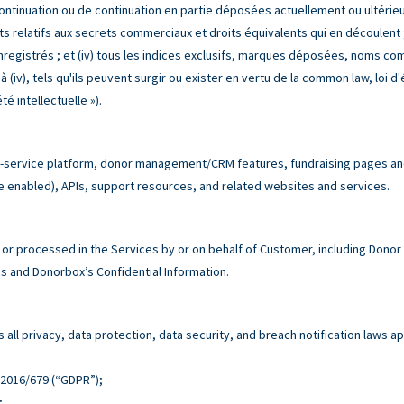
ntinuation ou de continuation en partie déposées actuellement ou ultérieure
s relatifs aux secrets commerciaux et droits équivalents qui en découlent ; 
enregistrés ; et (iv) tous les indices exclusifs, marques déposées, noms 
(iv), tels qu'ils peuvent surgir ou exister en vertu de la common law, loi d'é
é intellectuelle »).
service platform, donor management/CRM features, fundraising pages and 
e enabled), APIs, support resources, and related websites and services.
r processed in the Services by or on behalf of Customer, including Donor
 and Donorbox’s Confidential Information.
all privacy, data protection, data security, and breach notification laws ap
n 2016/679 (“GDPR”);
;