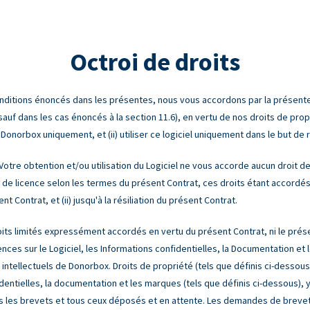
Octroi de droits
itions énoncés dans les présentes, nous vous accordons par la présente u
auf dans les cas énoncés à la section 11.6), en vertu de nos droits de propriét
r Donorbox uniquement, et (ii) utiliser ce logiciel uniquement dans le but de
Votre obtention et/ou utilisation du Logiciel ne vous accorde aucun droit de 
 de licence selon les termes du présent Contrat, ces droits étant accordés
Contrat, et (ii) jusqu'à la résiliation du présent Contrat.
its limités expressément accordés en vertu du présent Contrat, ni le prése
nces sur le Logiciel, les Informations confidentielles, la Documentation et 
intellectuels de Donorbox. Droits de propriété (tels que définis ci-dessous)
fidentielles, la documentation et les marques (tels que définis ci-dessous), y
 tous les brevets et tous ceux déposés et en attente. Les demandes de brev