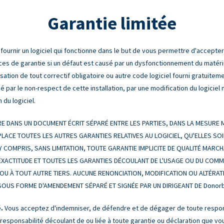
Garantie limitée
ournir un logiciel qui fonctionne dans le but de vous permettre d'accepte
ices de garantie si un défaut est causé par un dysfonctionnement du matérie
tilisation de tout correctif obligatoire ou autre code logiciel fourni gratuit
gé par le non-respect de cette installation, par une modification du logicie
 du logiciel.
 DANS UN DOCUMENT ÉCRIT SÉPARÉ ENTRE LES PARTIES, DANS LA MESURE MA
LACE TOUTES LES AUTRES GARANTIES RELATIVES AU LOGICIEL, QU'ELLES SOI
 Y COMPRIS, SANS LIMITATION, TOUTE GARANTIE IMPLICITE DE QUALITÉ MARC
 D'EXACTITUDE ET TOUTES LES GARANTIES DÉCOULANT DE L'USAGE OU DU COM
OU À TOUT AUTRE TIERS. AUCUNE RENONCIATION, MODIFICATION OU ALTÉRA
T SOUS FORME D'AMENDEMENT SÉPARÉ ET SIGNÉE PAR UN DIRIGEANT DE Donor
.
Vous acceptez d'indemniser, de défendre et de dégager de toute respons
 responsabilité découlant de ou liée à toute garantie ou déclaration que v