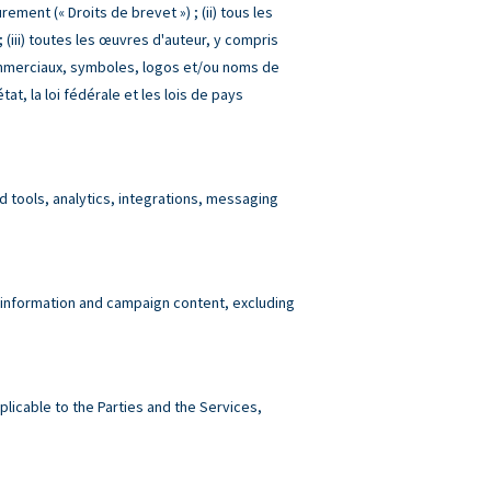
ment (« Droits de brevet ») ; (ii) tous les
(iii) toutes les œuvres d'auteur, y compris
commerciaux, symboles, logos et/ou noms de
tat, la loi fédérale et les lois de pays
tools, analytics, integrations, messaging
 information and campaign content, excluding
plicable to the Parties and the Services,