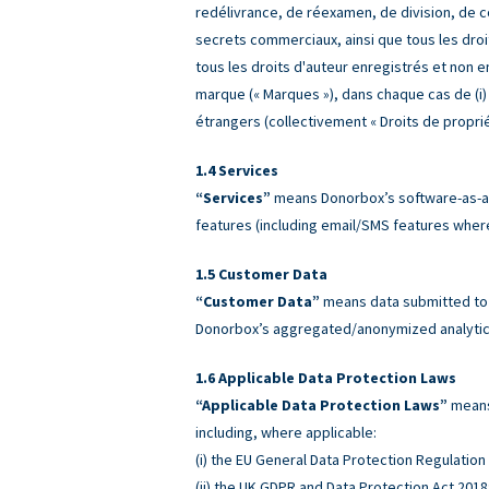
redélivrance, de réexamen, de division, de co
secrets commerciaux, ainsi que tous les droit
tous les droits d'auteur enregistrés et non 
marque (« Marques »), dans chaque cas de (i) à 
étrangers (collectivement « Droits de propriét
Services
“Services”
means Donorbox’s software-as-a-
features (including email/SMS features wher
Customer Data
“Customer Data”
means data submitted to o
Donorbox’s aggregated/anonymized analytics
Applicable Data Protection Laws
“Applicable Data Protection Laws”
means 
including, where applicable:
(i) the EU General Data Protection Regulatio
(ii) the UK GDPR and Data Protection Act 2018