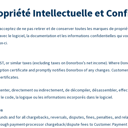
opriété Intellectuelle et Conf
acceptez de ne pas retirer et de conserver toutes les marques de propriét
 avec le logiciel, la documentation et les informations confidentielles qui v
x-ci.
 GST, or similar taxes (excluding taxes on Donorbox’s net income). Where Do
tion certificate and promptly notifies Donorbox of any changes. Customer 
ertificates.
nter, directement ou indirectement, de décompiler, désassembler, effectue
le code, la logique ou les informations incorporés dans le logiciel.
es
unds and for all chargebacks, reversals, disputes, fines, penalties, and r
rough payment-processor chargeback/dispute fees to Customer. Payment p