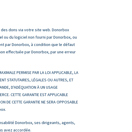
r des dons via votre site web. Donorbox
l ou du logiciel non fourni par Donorbox, ou
ement par Donorbox, à condition que le défaut
l non effectuée par Donorbox, par une erreur
XIMALE PERMISE PAR LA LOI APPLICABLE, LA
ENT STATUTAIRES, LÉGALES OU AUTRES, ET
HANDE, D'ADÉQUATION À UN USAGE
MERCE. CETTE GARANTIE EST APPLICABLE
TION DE CETTE GARANTIE NE SERA OPPOSABLE
box.
abilité Donorbox, ses dirigeants, agents,
ous avez accordée.