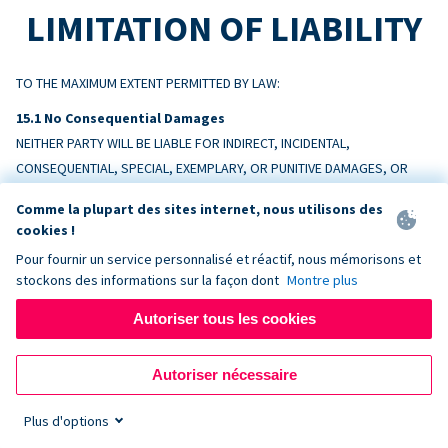
LIMITATION OF LIABILITY
TO THE MAXIMUM EXTENT PERMITTED BY LAW:
No Consequential Damages
NEITHER PARTY WILL BE LIABLE FOR INDIRECT, INCIDENTAL,
CONSEQUENTIAL, SPECIAL, EXEMPLARY, OR PUNITIVE DAMAGES, OR
LOSS OF PROFITS, REVENUE, OR DATA, ARISING OUT OF OR RELATING
Comme la plupart des sites internet, nous utilisons des
TO THIS AGREEMENT, EVEN IF ADVISED OF THE POSSIBILITY.
cookies !
Pour fournir un service personnalisé et réactif, nous mémorisons et
Liability Cap
stockons des informations sur la façon dont
Montre plus
DONORBOX’S TOTAL AGGREGATE LIABILITY ARISING OUT OF OR
RELATING TO THIS AGREEMENT WILL NOT EXCEED THE AMOUNTS PAID BY
Autoriser tous les cookies
CUSTOMER TO DONORBOX IN THE TWELVE (12) MONTHS PRECEDING
THE EVENT GIVING RISE TO THE CLAIM.
Autoriser nécessaire
Exceptions
Plus d'options
Nothing limits liability for: (a) amounts Customer owes Donorbox; (b)