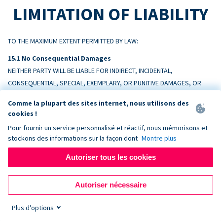
LIMITATION OF LIABILITY
TO THE MAXIMUM EXTENT PERMITTED BY LAW:
No Consequential Damages
NEITHER PARTY WILL BE LIABLE FOR INDIRECT, INCIDENTAL,
CONSEQUENTIAL, SPECIAL, EXEMPLARY, OR PUNITIVE DAMAGES, OR
LOSS OF PROFITS, REVENUE, OR DATA, ARISING OUT OF OR RELATING
Comme la plupart des sites internet, nous utilisons des
TO THIS AGREEMENT, EVEN IF ADVISED OF THE POSSIBILITY.
cookies !
Pour fournir un service personnalisé et réactif, nous mémorisons et
Liability Cap
stockons des informations sur la façon dont
Montre plus
DONORBOX’S TOTAL AGGREGATE LIABILITY ARISING OUT OF OR
RELATING TO THIS AGREEMENT WILL NOT EXCEED THE AMOUNTS PAID BY
Autoriser tous les cookies
CUSTOMER TO DONORBOX IN THE TWELVE (12) MONTHS PRECEDING
THE EVENT GIVING RISE TO THE CLAIM.
Autoriser nécessaire
Exceptions
Plus d'options
Nothing limits liability for: (a) amounts Customer owes Donorbox; (b)