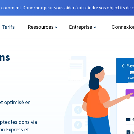
comment Donorbox peut vous aider à atteindre vos objectifs de co
Tarifs
Ressources
Entreprise
Connexio
ns
et optimisé en
ptez les dons via
an Express et