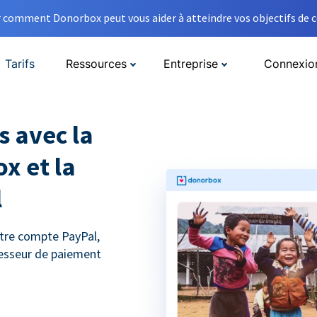
comment Donorbox peut vous aider à atteindre vos objectifs de co
Tarifs
Ressources
Entreprise
Connexio
s avec la
ox et la
l
tre compte PayPal,
cesseur de paiement