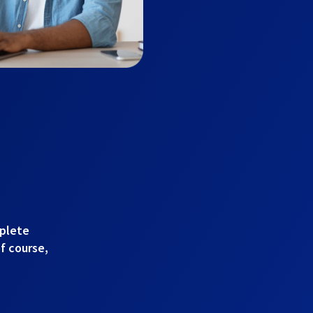
mplete
of course,