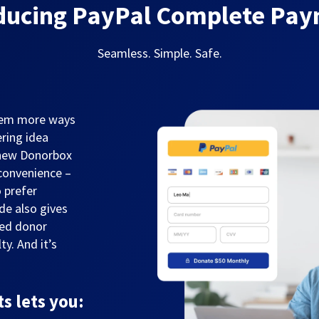
ducing PayPal Complete Pa
Seamless. Simple. Safe.
them more ways
ring idea
 new Donorbox
convenience –
 prefer
de also gives
sed donor
y. And it’s
 lets you: