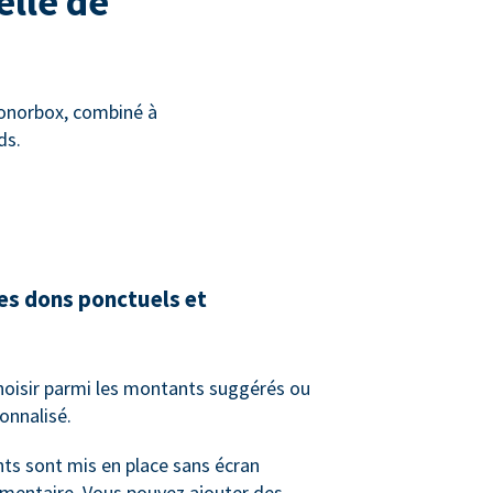
elle de
Donorbox, combiné à
ds.
les dons ponctuels et
hoisir parmi les montants suggérés ou
onnalisé.
ts sont mis en place sans écran
mentaire. Vous pouvez ajouter des