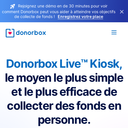
Rejoignez une démo en de 30 minutes pour voir
×
comment Donorbox peut vous aider à atteindre vos objectifs
de collecte de fonds !
Enregistrez votre place
Donorbox Live™ Kiosk,
le moyen le plus simple
et le plus efficace de
collecter des fonds en
personne.