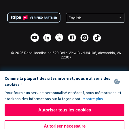
FAQ
Collecte de fonds pour les associations
Plugin de don WordPress
Conditions
Collecte de fonds pour les écoles
Formulaire de don Squarespace
Confidentialité
Collecte de fonds caritative
Plugin de don Wix
Sécurité
Application de don Weebly
Partenariat d'affiliation
Application de don Webflow
Bibliothèque
Don Joomla
API Doc + Zapier
© 2026 Rebel Idealist Inc 520 Belle View Blvd #4106, Alexandria, VA
22307
Comme la plupart des sites internet, nous utilisons des
cookies !
Pour fournir un service personnalisé et réactif, nous mémorisons et
stockons des informations sur la façon dont
Montre plus
Autoriser tous les cookies
Autoriser nécessaire