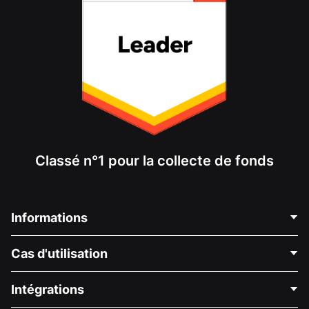
Classé n°1 pour la collecte de fonds
Informations
Contactez-nous
Cas d'utilisation
À propos de nous
Blog
Collecte de fonds politique
Intégrations
Carrières
Collecte de fonds médicale