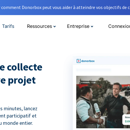
comment Donorbox peut vous aider à atteindre vos objectifs de co
Tarifs
Ressources
Entreprise
Connexio
e collecte
e projet
s minutes, lancez
t participatif et
du monde entier.