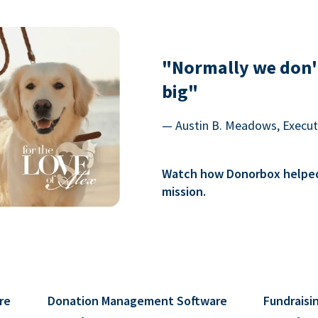
"Normally we don'
big"
— Austin B. Meadows, Executi
Watch how Donorbox helped 
mission.
re
Donation Management Software
Fundraisi