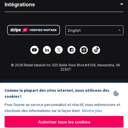
Blog
Collecte de fonds politique
Intégrations
Carrières
Collecte de fonds médicale
FAQ
Collecte de fonds pour les associations
Plugin de don WordPress
Conditions
Collecte de fonds pour les écoles
Formulaire de don Squarespace
Confidentialité
Collecte de fonds caritative
Plugin de don Wix
Sécurité
Application de don Weebly
Partenariat d'affiliation
Application de don Webflow
Bibliothèque
Don Joomla
API Doc + Zapier
© 2026 Rebel Idealist Inc 520 Belle View Blvd #4106, Alexandria, VA
22307
Comme la plupart des sites internet, nous utilisons des
cookies !
Pour fournir un service personnalisé et réactif, nous mémorisons et
stockons des informations sur la façon dont
Montre plus
Autoriser tous les cookies