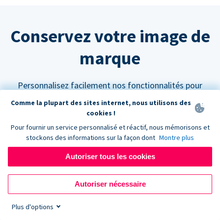
Conservez votre image de
marque
Personnalisez facilement nos fonctionnalités pour
qu'elles s'intègrent parfaitement à votre site web.
Comme la plupart des sites internet, nous utilisons des
cookies !
Pour fournir un service personnalisé et réactif, nous mémorisons et
stockons des informations sur la façon dont
Montre plus
Autoriser tous les cookies
Personnalisez vos couleurs
Les formulaires de don Donorbox peuvent être
Autoriser nécessaire
paramétrés pour s'adapter à n'importe quelle palette
Plus d'options
de couleurs afin de s'harmoniser avec l'aspect et la