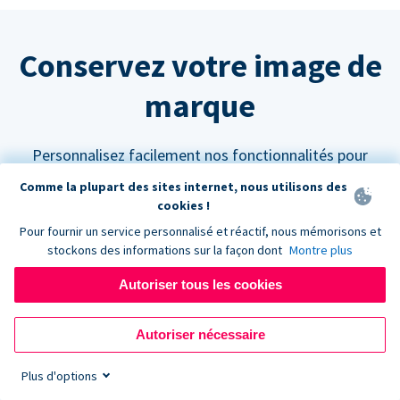
Conservez votre image de
marque
Personnalisez facilement nos fonctionnalités pour
qu'elles s'intègrent parfaitement à votre site web.
Comme la plupart des sites internet, nous utilisons des
cookies !
Pour fournir un service personnalisé et réactif, nous mémorisons et
stockons des informations sur la façon dont
Montre plus
Autoriser tous les cookies
Personnalisez vos couleurs
Les formulaires de don Donorbox peuvent être
Autoriser nécessaire
paramétrés pour s'adapter à n'importe quelle palette
Plus d'options
de couleurs afin de s'harmoniser avec l'aspect et la