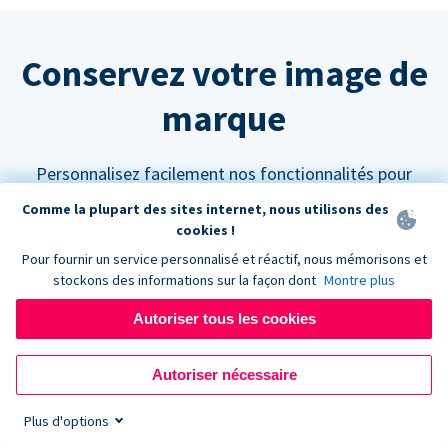
Conservez votre image de
marque
Personnalisez facilement nos fonctionnalités pour
qu'elles s'intègrent parfaitement à votre site web.
Comme la plupart des sites internet, nous utilisons des
cookies !
Pour fournir un service personnalisé et réactif, nous mémorisons et
stockons des informations sur la façon dont
Montre plus
Autoriser tous les cookies
Personnalisez vos couleurs
Les formulaires de don Donorbox peuvent être
Autoriser nécessaire
paramétrés pour s'adapter à n'importe quelle palette
Plus d'options
de couleurs afin de s'harmoniser avec l'aspect et la