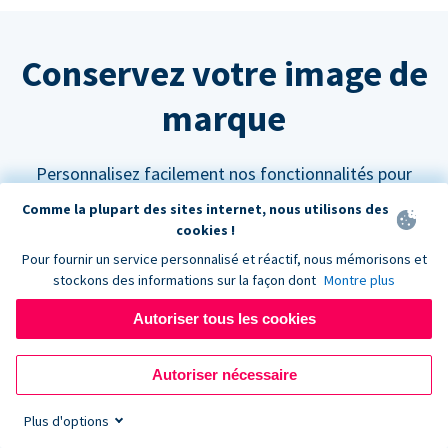
Conservez votre image de
marque
Personnalisez facilement nos fonctionnalités pour
qu'elles s'intègrent parfaitement à votre site web.
Comme la plupart des sites internet, nous utilisons des
cookies !
Pour fournir un service personnalisé et réactif, nous mémorisons et
stockons des informations sur la façon dont
Montre plus
Autoriser tous les cookies
Personnalisez vos couleurs
Les formulaires de don Donorbox peuvent être
Autoriser nécessaire
paramétrés pour s'adapter à n'importe quelle palette
Plus d'options
de couleurs afin de s'harmoniser avec l'aspect et la