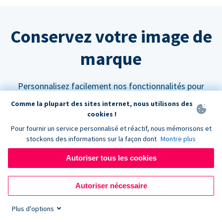
Conservez votre image de
marque
Personnalisez facilement nos fonctionnalités pour
qu'elles s'intègrent parfaitement à votre site web.
Comme la plupart des sites internet, nous utilisons des
cookies !
Pour fournir un service personnalisé et réactif, nous mémorisons et
stockons des informations sur la façon dont
Montre plus
Autoriser tous les cookies
Personnalisez vos couleurs
Les formulaires de don Donorbox peuvent être
Autoriser nécessaire
paramétrés pour s'adapter à n'importe quelle palette
Plus d'options
de couleurs afin de s'harmoniser avec l'aspect et la