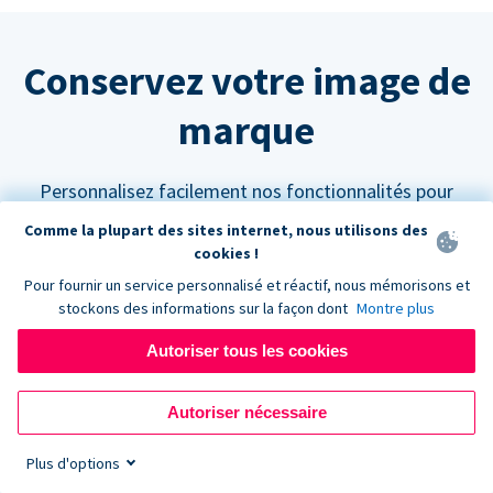
Conservez votre image de
marque
Personnalisez facilement nos fonctionnalités pour
qu'elles s'intègrent parfaitement à votre site web.
Comme la plupart des sites internet, nous utilisons des
cookies !
Pour fournir un service personnalisé et réactif, nous mémorisons et
stockons des informations sur la façon dont
Montre plus
Autoriser tous les cookies
Personnalisez vos couleurs
Les formulaires de don Donorbox peuvent être
Autoriser nécessaire
paramétrés pour s'adapter à n'importe quelle palette
Plus d'options
de couleurs afin de s'harmoniser avec l'aspect et la