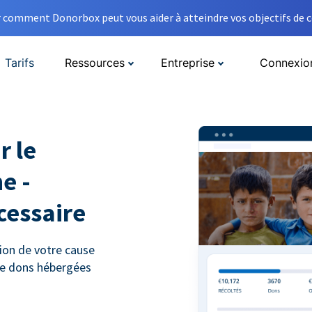
comment Donorbox peut vous aider à atteindre vos objectifs de co
Tarifs
Ressources
Entreprise
Connexio
r le
e -
cessaire
ion de votre cause
 de dons hébergées