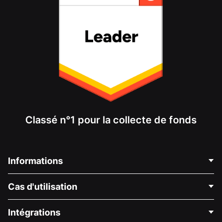
Classé n°1 pour la collecte de fonds
Informations
Contactez-nous
Cas d'utilisation
À propos de nous
Blog
Collecte de fonds politique
Intégrations
Carrières
Collecte de fonds médicale