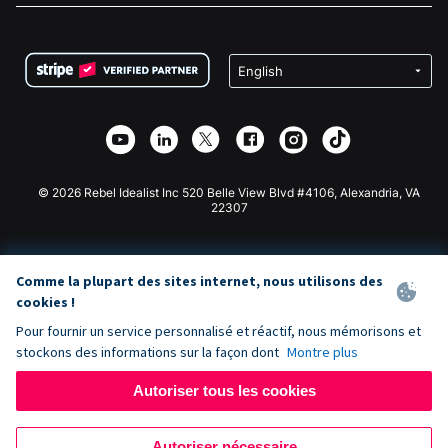
FAQ
Collecte de fonds pour les associations
Plugin de don WordPress
Conditions
Collecte de fonds pour les écoles
Formulaire de don Squarespace
Confidentialité
Collecte de fonds caritative
Plugin de don Wix
Sécurité
Application de don Weebly
Partenariat d'affiliation
Application de don Webflow
Bibliothèque
Don Joomla
API Doc + Zapier
© 2026 Rebel Idealist Inc 520 Belle View Blvd #4106, Alexandria, VA
22307
Comme la plupart des sites internet, nous utilisons des
cookies !
Pour fournir un service personnalisé et réactif, nous mémorisons et
stockons des informations sur la façon dont
Montre plus
Autoriser tous les cookies
Autoriser nécessaire