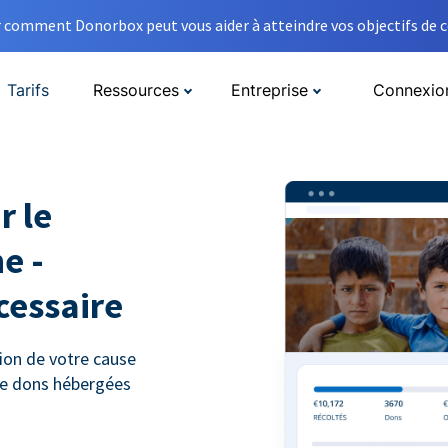
comment Donorbox peut vous aider à atteindre vos objectifs de co
Tarifs
Ressources
Entreprise
Connexio
r le
e -
cessaire
ion de votre cause
 de dons hébergées