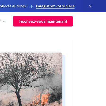
×
llecte de fonds !
Enregistrez votre place
n
Inscrivez-vous maintenant