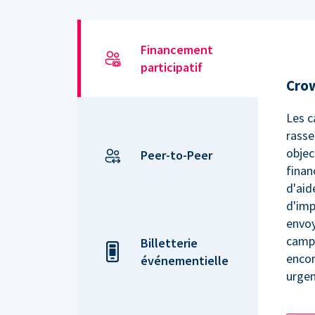
Financement
participatif
Cro
Les 
rasse
objec
Peer-to-Peer
finan
d'aid
d'imp
envoy
campa
Billetterie
encor
événementielle
urgen