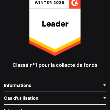
Classé n°1 pour la collecte de fonds
Informations
Contactez-nous
Cas d'utilisation
À propos de nous
Blog
Collecte de fonds politique