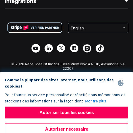
Intégrations
Carrières
Collecte de fonds médicale
FAQ
Collecte de fonds pour les associations
Plugin de don WordPress
Conditions
Collecte de fonds pour les écoles
Formulaire de don Squarespace
Confidentialité
Collecte de fonds caritative
Plugin de don Wix
Sécurité
Application de don Weebly
Partenariat d'affiliation
Application de don Webflow
Bibliothèque
Don Joomla
API Doc + Zapier
© 2026 Rebel Idealist Inc 520 Belle View Blvd #4106, Alexandria, VA
22307
Comme la plupart des sites internet, nous utilisons des
cookies !
Pour fournir un service personnalisé et réactif, nous mémorisons et
stockons des informations sur la façon dont
Montre plus
Autoriser tous les cookies
Autoriser nécessaire