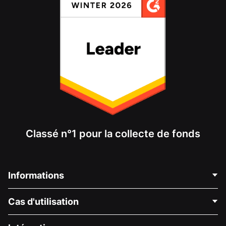
Classé n°1 pour la collecte de fonds
Informations
Contactez-nous
Cas d'utilisation
À propos de nous
Blog
Collecte de fonds politique