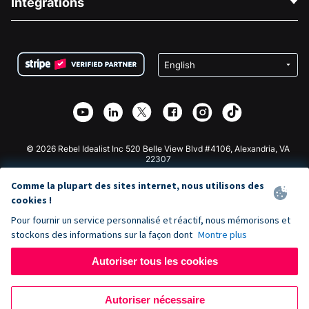
Intégrations
Carrières
Collecte de fonds médicale
FAQ
Collecte de fonds pour les associations
Plugin de don WordPress
Conditions
Collecte de fonds pour les écoles
Formulaire de don Squarespace
Confidentialité
Collecte de fonds caritative
Plugin de don Wix
Sécurité
Application de don Weebly
Partenariat d'affiliation
Application de don Webflow
Bibliothèque
Don Joomla
API Doc + Zapier
© 2026 Rebel Idealist Inc 520 Belle View Blvd #4106, Alexandria, VA
22307
Comme la plupart des sites internet, nous utilisons des
cookies !
Pour fournir un service personnalisé et réactif, nous mémorisons et
stockons des informations sur la façon dont
Montre plus
Autoriser tous les cookies
Autoriser nécessaire