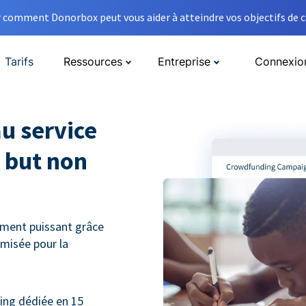
comment Donorbox peut vous aider à atteindre vos objectifs de co
Tarifs
Ressources
Entreprise
Connexio
u service
 but non
ment puissant grâce
misée pour la
ng dédiée en 15