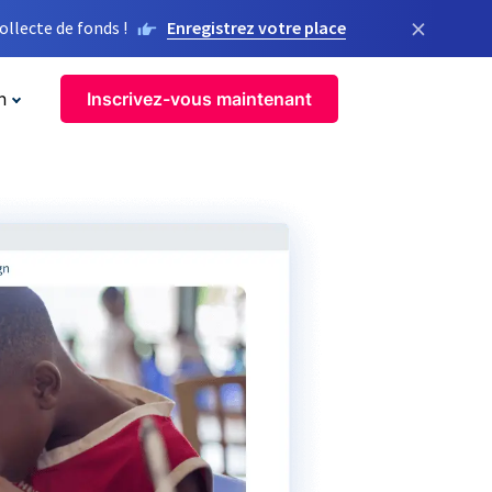
×
llecte de fonds !
Enregistrez votre place
n
Inscrivez-vous maintenant