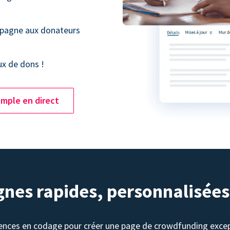
mpagne aux donateurs
ux de dons !
mple en direct
nes rapides, personnalisées
ences en codage pour créer une page de crowdfunding excep