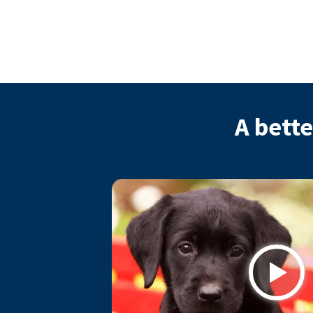
A bette
Play