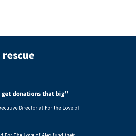
e rescue
 get donations that big"
ecutive Director at For the Love of
 For The Love of Alex fund their