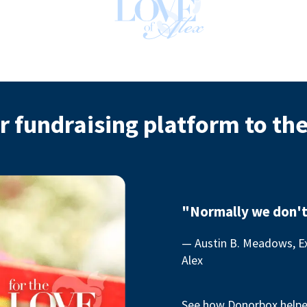
r fundraising platform to th
"Normally we don't
— Austin B. Meadows, Ex
Alex
See how Donorbox helped