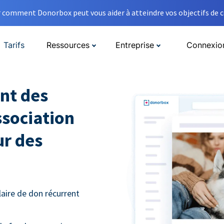
comment Donorbox peut vous aider à atteindre vos objectifs de co
Tarifs
Ressources
Entreprise
Connexio
nt des
ssociation
ur des
aire de don récurrent