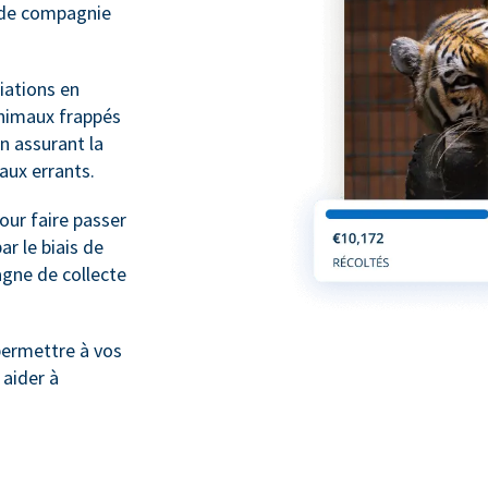
x de compagnie
ations en
animaux frappés
n assurant la
maux errants.
ur faire passer
r le biais de
gne de collecte
ermettre à vos
 aider à