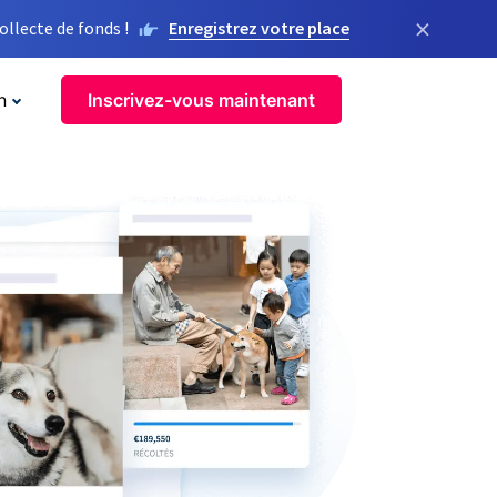
×
llecte de fonds !
Enregistrez votre place
n
Inscrivez-vous maintenant