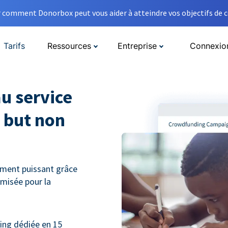
comment Donorbox peut vous aider à atteindre vos objectifs de co
Tarifs
Ressources
Entreprise
Connexio
u service
 but non
ment puissant grâce
misée pour la
ng dédiée en 15