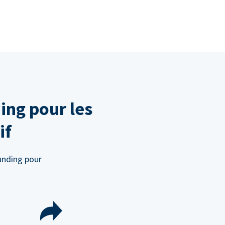
ing pour les
if
unding pour