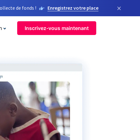
×
llecte de fonds !
Enregistrez votre place
n
Inscrivez-vous maintenant