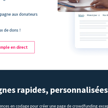
mpagne aux donateurs
ux de dons !
mple en direct
nes rapides, personnalisées
ences en codage pour créer une page de crowdfunding excep