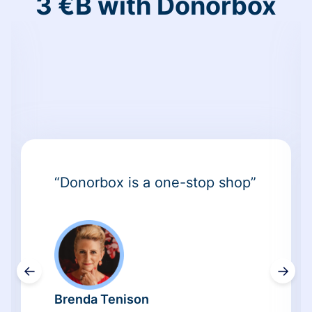
3 €B with Donorbox
“Donorbox is a one-stop shop”
←
→
Brenda Tenison