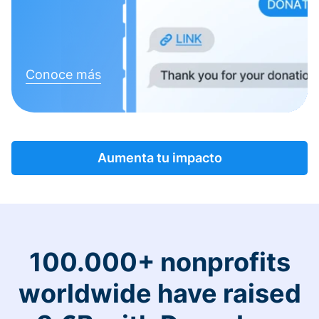
Conoce más
Aumenta tu impacto
100.000+ nonprofits
worldwide have raised