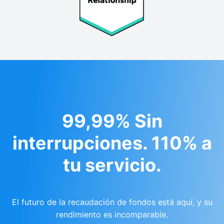
99,99% Sin
interrupciones. 110% a
tu servicio.
El futuro de la recaudación de fondos está aquí, y su
rendimiento es incomparable.