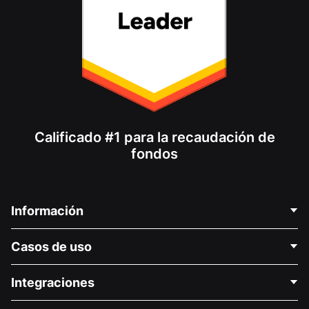
Calificado #1 para la recaudación de
fondos
Información
Contáctenos
Casos de uso
Acerca de nosotros
Blog
Recaudación de fondos para fines políticos
Integraciones
Carreras
Recaudación de fondos para fines médicos