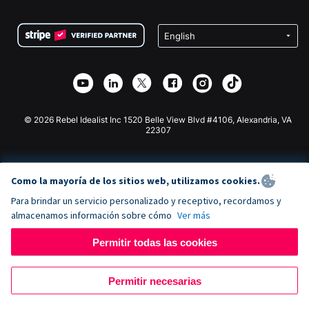
Preguntas frecuentes
Recaudación de fondos para organizaciones sin fines
Plugin de donaciones de WordPress
Condiciones
de lucro
Formulario de donaciones de Squarespace
Privacidad
Recaudación de fondos para escuelas
Plugin de donaciones de Wix
Seguridad
Recaudación de fondos para organizaciones benéficas
Aplicación de donaciones de Weebly
Asociación de afiliados
Aplicación de donaciones de Webflow
Biblioteca
Donaciones de Joomla
Documentación de la API + Zapier
© 2026 Rebel Idealist Inc 1520 Belle View Blvd #4106, Alexandria, VA
22307
Como la mayoría de los sitios web, utilizamos cookies.
Para brindar un servicio personalizado y receptivo, recordamos y
almacenamos información sobre cómo
Ver más
Permitir todas las cookies
Permitir necesarias