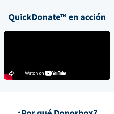
QuickDonate™ en acción
¿Por qué Donorbox?