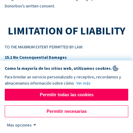
Donorbox’s written consent.
LIMITATION OF LIABILITY
TO THE MAXIMUM EXTENT PERMITTED BY LAW:
No Consequential Damages
NEITHER PARTY WILL BE LIABLE FOR INDIRECT, INCIDENTAL,
Como la mayoría de los sitios web, utilizamos cookies.
CONSEQUENTIAL, SPECIAL, EXEMPLARY, OR PUNITIVE DAMAGES, OR
Para brindar un servicio personalizado y receptivo, recordamos y
LOSS OF PROFITS, REVENUE, OR DATA, ARISING OUT OF OR RELATING
almacenamos información sobre cómo
Ver más
TO THIS AGREEMENT, EVEN IF ADVISED OF THE POSSIBILITY.
Permitir todas las cookies
Liability Cap
DONORBOX’S TOTAL AGGREGATE LIABILITY ARISING OUT OF OR
Permitir necesarias
RELATING TO THIS AGREEMENT WILL NOT EXCEED THE AMOUNTS PAID BY
CUSTOMER TO DONORBOX IN THE TWELVE (12) MONTHS PRECEDING
Mas opciones
THE EVENT GIVING RISE TO THE CLAIM.