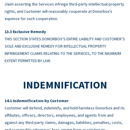
claim asserting the Services infringe third-party intellectual property
rights, and Customer will reasonably cooperate at Donorbox’s
expense for such cooperation.
Exclusive Remedy
THIS SECTION STATES DONORBOX’S ENTIRE LIABILITY AND CUSTOMER’S
SOLE AND EXCLUSIVE REMEDY FOR INTELLECTUAL PROPERTY
INFRINGEMENT CLAIMS RELATING TO THE SERVICES, TO THE MAXIMUM
EXTENT PERMITTED BY LAW.
INDEMNIFICATION
Indemnification by Customer
Customer will defend, indemnify, and hold harmless Donorbox and its
affiliates, officers, directors, employees, and agents from and
against any third-party claims, damages, liabilities, penalties, costs,
and reasonable attorneys’ fees arising from or relating to: