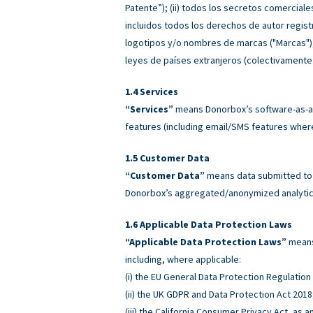
Patente”); (ii) todos los secretos comerciale
incluidos todos los derechos de autor regist
logotipos y/o nombres de marcas ("Marcas"), e
leyes de países extranjeros (colectivamente
Services
“Services”
means Donorbox’s software-as-a-
features (including email/SMS features wher
Customer Data
“Customer Data”
means data submitted to o
Donorbox’s aggregated/anonymized analytics
Applicable Data Protection Laws
“Applicable Data Protection Laws”
means 
including, where applicable:
(i) the EU General Data Protection Regulatio
(ii) the UK GDPR and Data Protection Act 2018
(iii) the California Consumer Privacy Act, as