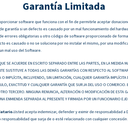
Garantía Limitada
orcionar software que funciona con el fin de permitirle aceptar donacione
 de garantía si un defecto es causado por un mal funcionamiento del hardw
s de errores obligatorias u otro código de software proporcionado de form
cto es causado o no se soluciona por no instalar el mismo, por una modific
un mal uso del Software.
UE SE ACUERDE EN ESCRITO SEPARADO ENTRE LAS PARTES, EN LA MEDIDA MÁ
E SUSTITUYE A TODAS LAS DEMÁS GARANTÍAS CON RESPECTO AL SOFTWARE,
A O IMPLÍCITA, INCLUYENDO, SIN LIMITACIÓN, CUALQUIER GARANTÍA IMPLÍCIT
ULO, EXACTITUD Y CUALQUIER GARANTÍA QUE SURJA DEL USO O COMERCIO. 
 OTRO TERCERO. NINGUNA RENUNCIA, ALTERACIÓN O MODIFICACIÓN DE ESTA 
A ENMIENDA SEPARADA AL PRESENTE Y FIRMADA POR UN FUNCIONARIO EJEC
iatario.
Usted acepta indemnizar, defender y eximir de responsabilidad a 
o responsabilidad que surja de o esté relacionado con cualquier concesión 