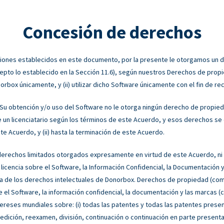
Concesión de derechos
ciones establecidos en este documento, por la presente le otorgamos un de
epto lo establecido en la Sección 11.6), según nuestros Derechos de propieda
box únicamente, y (ii) utilizar dicho Software únicamente con el fin de rec
Su obtención y/o uso del Software no le otorga ningún derecho de propied
n licenciatario según los términos de este Acuerdo, y esos derechos se o
e Acuerdo, y (ii) hasta la terminación de este Acuerdo.
erechos limitados otorgados expresamente en virtud de este Acuerdo, ni 
icencia sobre el Software, la Información Confidencial, la Documentación y
a de los derechos intelectuales de Donorbox. Derechos de propiedad (com
 el Software, la información confidencial, la documentación y las marcas (c
ntereses mundiales sobre: (i) todas las patentes y todas las patentes prese
reedición, reexamen, división, continuación o continuación en parte present