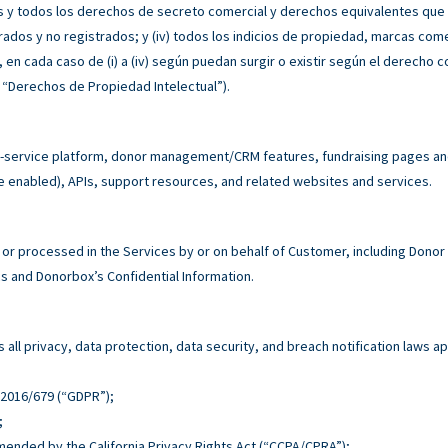
s y todos los derechos de secreto comercial y derechos equivalentes que sur
rados y no registrados; y (iv) todos los indicios de propiedad, marcas co
n cada caso de (i) a (iv) según puedan surgir o existir según el derecho co
 “Derechos de Propiedad Intelectual”).
service platform, donor management/CRM features, fundraising pages and 
e enabled), APIs, support resources, and related websites and services.
r processed in the Services by or on behalf of Customer, including Donor
 and Donorbox’s Confidential Information.
all privacy, data protection, data security, and breach notification laws ap
n 2016/679 (“GDPR”);
;
 amended by the California Privacy Rights Act (“CCPA/CPRA”);