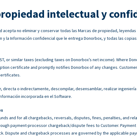
propiedad intelectual y confi
 acepta no eliminar y conservar todas las Marcas de propiedad, leyendas
n y la Información confidencial que le entrega Donorbox, y todas las copias
 GST, or similar taxes (excluding taxes on Donorbox’s net income). Where Do
tion certificate and promptly notifies Donorbox of any changes. Customer 
ertificates.
, directa o indirectamente, descompilar, desensamblar, realizar ingeniería 
a información incorporada en el Software.
es
unds and for all chargebacks, reversals, disputes, fines, penalties, and r
rough payment-processor chargeback/dispute fees to Customer. Payment p
back. Dispute and chargeback processes are governed by the applicable p