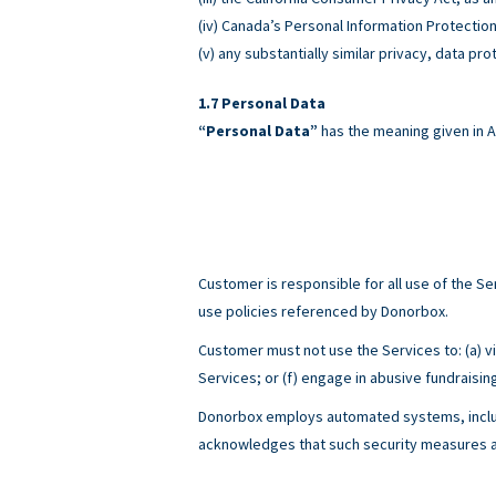
(iv) Canada’s Personal Information Protectio
(v) any substantially similar privacy, data pro
Personal Data
“Personal Data”
has the meaning given in A
Customer is responsible for all use of the 
use policies referenced by Donorbox.
Customer must not use the Services to: (a) viol
Services; or (f) engage in abusive fundraisin
Donorbox employs automated systems, includ
acknowledges that such security measures ar