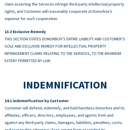
claim asserting the Services infringe third-party intellectual property
rights, and Customer will reasonably cooperate at Donorbox’s
expense for such cooperation.
Exclusive Remedy
THIS SECTION STATES DONORBOX’S ENTIRE LIABILITY AND CUSTOMER’S
SOLE AND EXCLUSIVE REMEDY FOR INTELLECTUAL PROPERTY
INFRINGEMENT CLAIMS RELATING TO THE SERVICES, TO THE MAXIMUM
EXTENT PERMITTED BY LAW.
INDEMNIFICATION
Indemnification by Customer
Customer will defend, indemnify, and hold harmless Donorbox and its
affiliates, officers, directors, employees, and agents from and
against any third-party claims, damages, liabilities, penalties, costs,
and reasonable attorneys’ fees arising from or relating to: