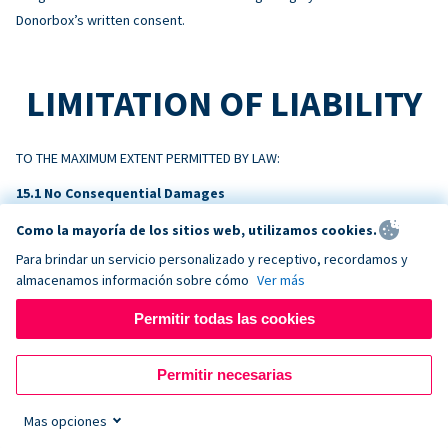
Donorbox’s written consent.
LIMITATION OF LIABILITY
TO THE MAXIMUM EXTENT PERMITTED BY LAW:
No Consequential Damages
NEITHER PARTY WILL BE LIABLE FOR INDIRECT, INCIDENTAL,
Como la mayoría de los sitios web, utilizamos cookies.
CONSEQUENTIAL, SPECIAL, EXEMPLARY, OR PUNITIVE DAMAGES, OR
Para brindar un servicio personalizado y receptivo, recordamos y
LOSS OF PROFITS, REVENUE, OR DATA, ARISING OUT OF OR RELATING
almacenamos información sobre cómo
Ver más
TO THIS AGREEMENT, EVEN IF ADVISED OF THE POSSIBILITY.
Permitir todas las cookies
Liability Cap
DONORBOX’S TOTAL AGGREGATE LIABILITY ARISING OUT OF OR
Permitir necesarias
RELATING TO THIS AGREEMENT WILL NOT EXCEED THE AMOUNTS PAID BY
CUSTOMER TO DONORBOX IN THE TWELVE (12) MONTHS PRECEDING
Mas opciones
THE EVENT GIVING RISE TO THE CLAIM.