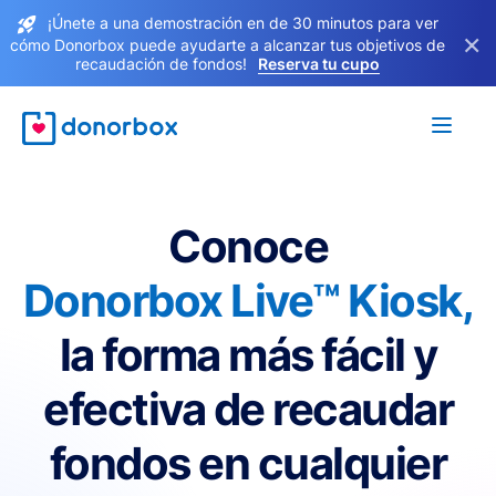
¡Únete a una demostración en de 30 minutos para ver
×
cómo Donorbox puede ayudarte a alcanzar tus objetivos de
recaudación de fondos!
Reserva tu cupo
Conoce
Donorbox Live™ Kiosk,
la forma más fácil y
efectiva de recaudar
fondos en cualquier