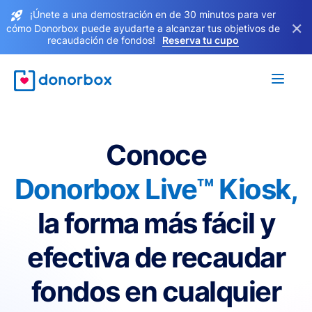
¡Únete a una demostración en de 30 minutos para ver
×
cómo Donorbox puede ayudarte a alcanzar tus objetivos de
recaudación de fondos!
Reserva tu cupo
Conoce
Donorbox Live™ Kiosk,
la forma más fácil y
efectiva de recaudar
fondos en cualquier