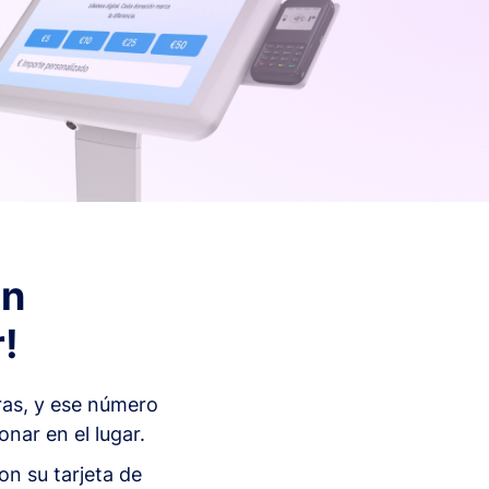
En
!
ras, y ese número
nar en el lugar.
on su tarjeta de