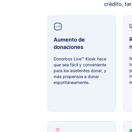
crédito, ta
Aumento de
donaciones
N
Donorbox Live™ Kiosk hace
t
que sea fácil y conveniente
p
para los asistentes donar, y
h
más propensos a donar
e
espontáneamente.