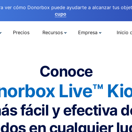
ra ver cómo Donorbox puede ayudarte a alcanzar tus objet
cupo
Precios
Recursos
Empresa
Inicio 
Conoce
norbox Live™ Kio
ás fácil y efectiva 
dos en cualquier lu