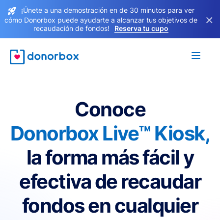
¡Únete a una demostración en de 30 minutos para ver
×
cómo Donorbox puede ayudarte a alcanzar tus objetivos de
recaudación de fondos!
Reserva tu cupo
Conoce
Donorbox Live™ Kiosk,
la forma más fácil y
efectiva de recaudar
fondos en cualquier