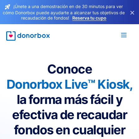
¡Únete a una demostración en de 30 minutos para ver
×
cómo Donorbox puede ayudarte a alcanzar tus objetivos de
recaudación de fondos!
Reserva tu cupo
Conoce
Donorbox Live™ Kiosk,
la forma más fácil y
efectiva de recaudar
fondos en cualquier