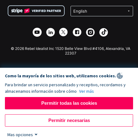
Condiciones
de lucro
Formulario de donaciones de Squarespace
Privacidad
Recaudación de fondos para escuelas
Plugin de donaciones de Wix
Seguridad
Recaudación de fondos para organizaciones benéficas
Aplicación de donaciones de Weebly
Asociación de afiliados
Aplicación de donaciones de Webflow
Biblioteca
Donaciones de Joomla
Documentación de la API + Zapier
© 2026 Rebel Idealist Inc 1520 Belle View Blvd #4106, Alexandria, VA
22307
Como la mayoría de los sitios web, utilizamos cookies.
Para brindar un servicio personalizado y receptivo, recordamos y
almacenamos información sobre cómo
Ver más
Permitir todas las cookies
Permitir necesarias
Mas opciones