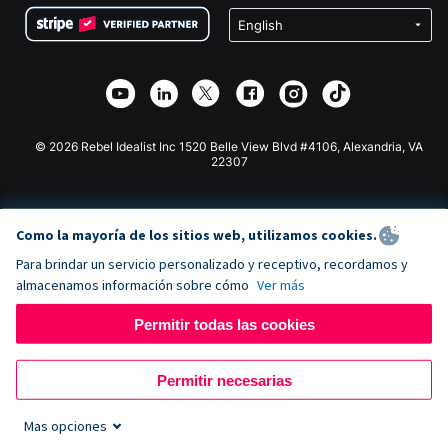
Privacidad
Recaudación de fondos para escuelas
Plugin de donaciones de Wix
Seguridad
Recaudación de fondos para organizaciones benéficas
Aplicación de donaciones de Weebly
Asociación de afiliados
Aplicación de donaciones de Webflow
Biblioteca
Donaciones de Joomla
Documentación de la API + Zapier
© 2026 Rebel Idealist Inc 1520 Belle View Blvd #4106, Alexandria, VA
22307
Como la mayoría de los sitios web, utilizamos cookies.
Para brindar un servicio personalizado y receptivo, recordamos y
almacenamos información sobre cómo
Ver más
Permitir todas las cookies
Permitir necesarias
Mas opciones