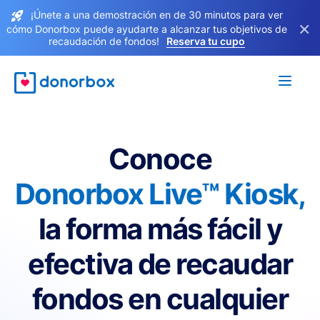
¡Únete a una demostración en de 30 minutos para ver
×
cómo Donorbox puede ayudarte a alcanzar tus objetivos de
recaudación de fondos!
Reserva tu cupo
Conoce
Donorbox Live™ Kiosk,
la forma más fácil y
efectiva de recaudar
fondos en cualquier