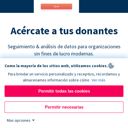
Acércate a tus donantes
Seguimiento & análisis de datos para organizaciones
sin fines de lucro modernas.
Como la mayoría de los sitios web, utilizamos cookies.
Para brindar un servicio personalizado y receptivo, recordamos y
almacenamos información sobre cómo
Ver más
Permitir todas las cookies
Google Analytics
Permitir necesarias
Descubre cuáles son los canales de recaudación de
fondos más efectivos y empieza a tomar decisiones
Mas opciones
de marketing basadas en datos concretos.