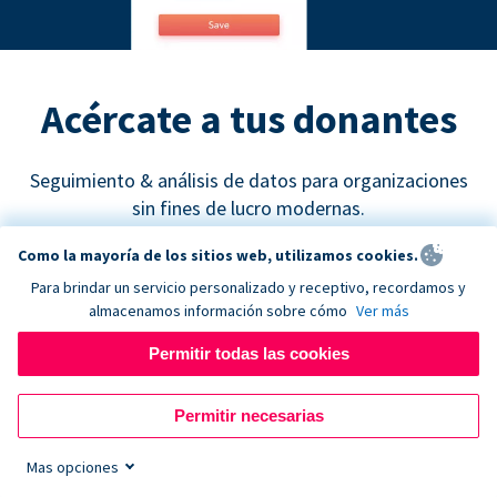
Acércate a tus donantes
Seguimiento & análisis de datos para organizaciones
sin fines de lucro modernas.
Como la mayoría de los sitios web, utilizamos cookies.
Para brindar un servicio personalizado y receptivo, recordamos y
almacenamos información sobre cómo
Ver más
Permitir todas las cookies
Google Analytics
Permitir necesarias
Descubre cuáles son los canales de recaudación de
fondos más efectivos y empieza a tomar decisiones
Mas opciones
de marketing basadas en datos concretos.