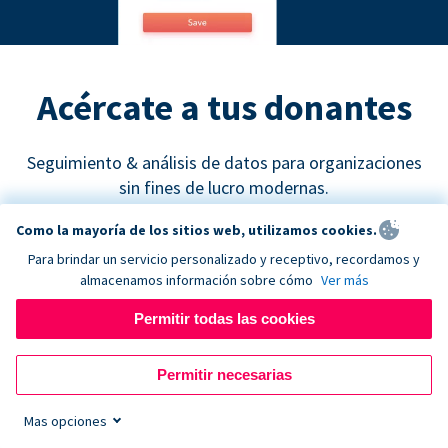
Acércate a tus donantes
Seguimiento & análisis de datos para organizaciones
sin fines de lucro modernas.
Como la mayoría de los sitios web, utilizamos cookies.
Para brindar un servicio personalizado y receptivo, recordamos y
almacenamos información sobre cómo
Ver más
Permitir todas las cookies
Google Analytics
Permitir necesarias
Descubre cuáles son los canales de recaudación de
fondos más efectivos y empieza a tomar decisiones
Mas opciones
de marketing basadas en datos concretos.