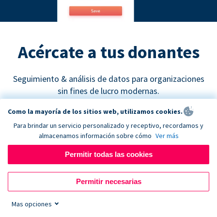
Acércate a tus donantes
Seguimiento & análisis de datos para organizaciones
sin fines de lucro modernas.
Como la mayoría de los sitios web, utilizamos cookies.
Para brindar un servicio personalizado y receptivo, recordamos y
almacenamos información sobre cómo
Ver más
Permitir todas las cookies
Google Analytics
Permitir necesarias
Descubre cuáles son los canales de recaudación de
fondos más efectivos y empieza a tomar decisiones
Mas opciones
de marketing basadas en datos concretos.