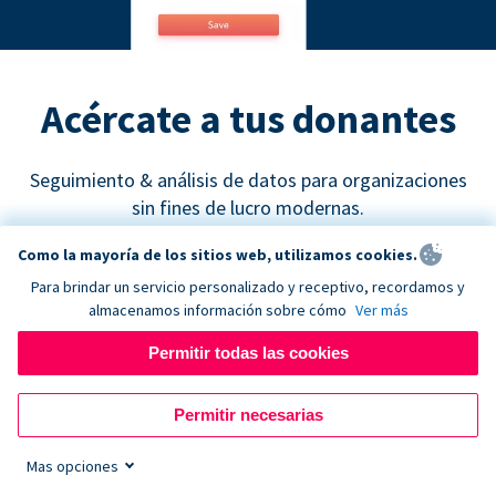
Acércate a tus donantes
Seguimiento & análisis de datos para organizaciones
sin fines de lucro modernas.
Como la mayoría de los sitios web, utilizamos cookies.
Para brindar un servicio personalizado y receptivo, recordamos y
almacenamos información sobre cómo
Ver más
Permitir todas las cookies
Google Analytics
Permitir necesarias
Descubre cuáles son los canales de recaudación de
fondos más efectivos y empieza a tomar decisiones
Mas opciones
de marketing basadas en datos concretos.