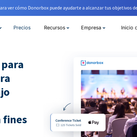
ara ver cómo Donorbox puede ayudarte a alcanzar tus objetivos de
Precios
Recursos
Empresa
Inicio 
 para
ara
jo
 fines