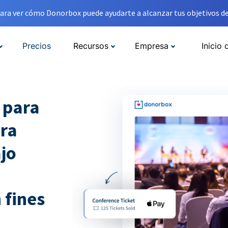
ara ver cómo Donorbox puede ayudarte a alcanzar tus objetivos de
Precios
Recursos
Empresa
Inicio 
 para
ara
jo
 fines